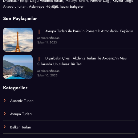
Diyarbakır çıkışlı Doğu Anadolu turları, Malatya turları, Nemrut Dağı, Keyftur Doğu
Anadolu turları, Aslantepe Höyüğü, kayısı bahçeleri.
Son Paylaşımlar
Avrupa Turları ile Paris’in Romantik Atmosferini Keşfedin
admin tarafından
Şubat 11, 2023
Diyarbakır Çıkışlı Akdeniz Turları ile Akdeniz’in Mavi
Sularında Unutulmaz Bir Tatil
admin tarafından
Şubat 10, 2025
Kategoriler
Akdeniz Turları
Avrupa Turları
Balkan Turları