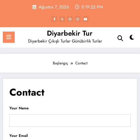
İçeriğe
Ağustos 7, 2026
5:19:22 PM
atla
Diyarbekir Tur
Diyarbekir Çıkışlı Turlar Günübirlik Turlar
Başlangıç
Contact
Contact
Your Name
Your Email