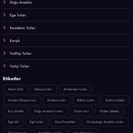
Doğu Anadolu
Ege Turları
Karadeniz Turları
Karışık
YurtDışı Turları
Yurtiçi Turları
Etiketler
Abant Gölü
Alanya turları
Amsterdam turları
Antalya Olimpos turu
Antalya turları
Balkan turları
Bodrum Kalesi
Burj Khalifa
Doğu Anadolu turları
Dubai turu
Düden Şelalesi
Ege tatil
Ege turları
Giza Piramitleri
Güneydoğu Anadolu turları
Gürcistan turu
Kapadokya turları
Kapadokya turu