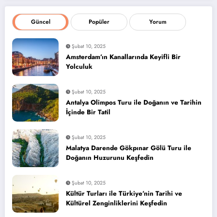
Güncel
Popüler
Yorum
Şubat 10, 2025
Amsterdam’ın Kanallarında Keyifli Bir
Yolculuk
Şubat 10, 2025
Antalya Olimpos Turu ile Doğanın ve Tarihin
İçinde Bir Tatil
Şubat 10, 2025
Malatya Darende Gökpınar Gölü Turu ile
Doğanın Huzurunu Keşfedin
Şubat 10, 2025
Kültür Turları ile Türkiye’nin Tarihi ve
Kültürel Zenginliklerini Keşfedin