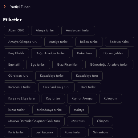
Yurtiçi Turları
Etiketler
Abant Gölü
Alanya turları
Amsterdam turları
Antalya Olimpos turu
Antalya turları
Balkan turları
Bodrum Kalesi
Burj Khalifa
Doğu Anadolu turları
Dubai turu
Düden Şelalesi
Ege tatil
Ege turları
Giza Piramitleri
Güneydoğu Anadolu turları
Gürcistan turu
Kapadokya turları
Kapadokya turu
Karadeniz turları
Kars Sarıkamış turu
Kars turları
Karya ve Likya turu
Kaş turları
Keyftur Avrupa
Kolezyum
kültür turları
Makedonya turları
malatya
Malatya Darende Gökpınar Gölü turu
Mısır turu
Olimpos
Paris turları
peri bacaları
Roma turları
Safranbolu