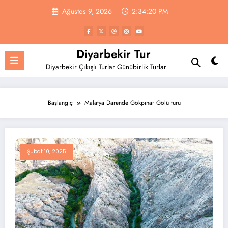
İçeriğe
Ağustos 9, 2026
2:34:21 PM
atla
Diyarbekir Tur
Diyarbekir Çıkışlı Turlar Günübirlik Turlar
Başlangıç
Malatya Darende Gökpınar Gölü turu
Şubat 10, 2025