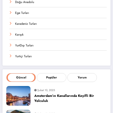
Doğu Anadolu
Ege Turları
Karadeniz Turları
Karışık
YurtDışı Turları
Yurtiçi Turları
Güncel
Popüler
Yorum
Şubat 10, 2025
Amsterdam’ın Kanallarında Keyifli Bir
Yolculuk