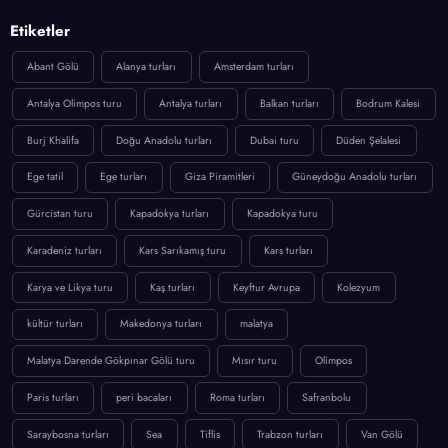
Etiketler
Abant Gölü
Alanya turları
Amsterdam turları
Antalya Olimpos turu
Antalya turları
Balkan turları
Bodrum Kalesi
Burj Khalifa
Doğu Anadolu turları
Dubai turu
Düden Şelalesi
Ege tatil
Ege turları
Giza Piramitleri
Güneydoğu Anadolu turları
Gürcistan turu
Kapadokya turları
Kapadokya turu
Karadeniz turları
Kars Sarıkamış turu
Kars turları
Karya ve Likya turu
Kaş turları
Keyftur Avrupa
Kolezyum
kültür turları
Makedonya turları
malatya
Malatya Darende Gökpınar Gölü turu
Mısır turu
Olimpos
Paris turları
peri bacaları
Roma turları
Safranbolu
Saraybosna turları
Sea
Tiflis
Trabzon turları
Van Gölü