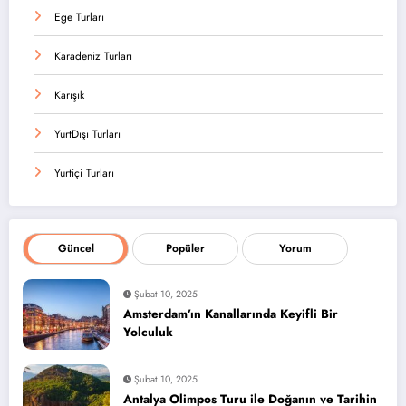
Ege Turları
Karadeniz Turları
Karışık
YurtDışı Turları
Yurtiçi Turları
Güncel
Popüler
Yorum
Şubat 10, 2025
Amsterdam’ın Kanallarında Keyifli Bir
Yolculuk
Şubat 10, 2025
Antalya Olimpos Turu ile Doğanın ve Tarihin