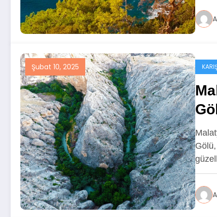
A
Şubat 10, 2025
KARIŞ
Ma
Göl
Hu
Malat
Gölü,
güzel
A