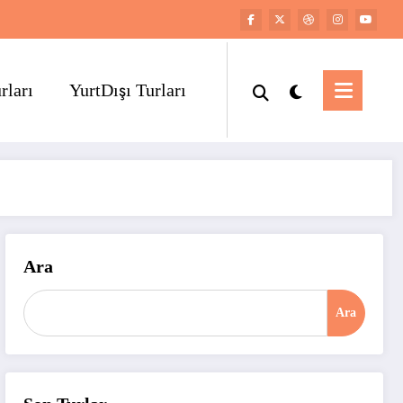
rları
YurtDışı Turları
Ara
Ara