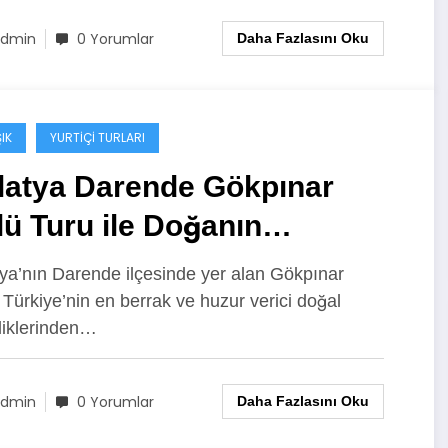
dmin
0 Yorumlar
Daha Fazlasını Oku
IK
YURTIÇI TURLARI
latya Darende Gökpınar
ü Turu ile Doğanın
zurunu Keşfedin
ya’nın Darende ilçesinde yer alan Gökpınar
 Türkiye’nin en berrak ve huzur verici doğal
liklerinden…
dmin
0 Yorumlar
Daha Fazlasını Oku