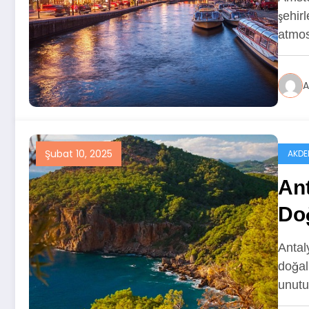
şehirl
atmos
A
Şubat 10, 2025
AKDE
Ant
Doğ
Tat
Antal
doğal 
unutu