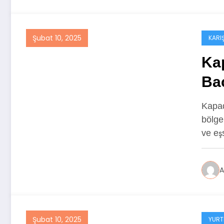
Şubat 10, 2025
KARIŞ
Kap
Ba
Kapad
bölgel
ve eş
A
Şubat 10, 2025
YURT