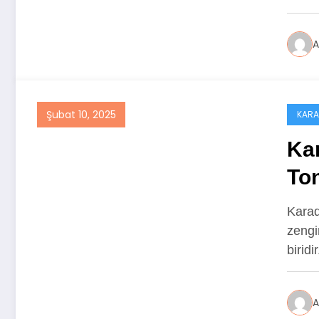
A
Şubat 10, 2025
KARA
Kar
To
Karad
zengi
birid
A