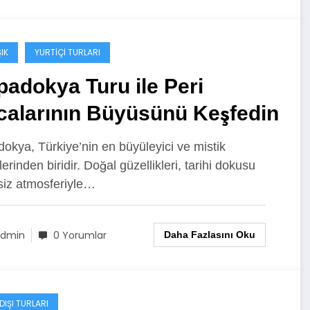
IK
YURTIÇI TURLARI
adokya Turu ile Peri
calarının Büyüsünü Keşfedin
okya, Türkiye’nin en büyüleyici ve mistik
erinden biridir. Doğal güzellikleri, tarihi dokusu
siz atmosferiyle…
dmin
0 Yorumlar
Daha Fazlasını Oku
DIŞI TURLARI