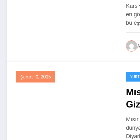
Kars 
en gö
bu eş
A
Şubat 10, 2025
YURT
Mıs
Giz
Mısır,
dünya
Diyar