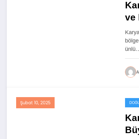
Kar
ve
Karya
bölgel
ünlü
A
Şubat 10, 2025
DOĞU
Kar
Bü