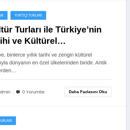
IK
YURTIÇI TURLARI
tür Turları ile Türkiye’nin
ihi ve Kültürel
ginliklerini Keşfedin
e, binlerce yıllık tarihi ve zengin kültürel
ıyla dünyanın en özel ülkelerinden biridir. Antik
lerden…
dmin
0 Yorumlar
Daha Fazlasını Oku
TURLARI