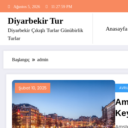
İçeriğe
Ağustos 5, 2026
11:27:59 PM
atla
Diyarbekir Tur
Anasayfa
Diyarbekir Çıkışlı Turlar Günübirlik
Turlar
Başlangıç
admin
Şubat 10, 2025
AVRU
Am
Key
Amste