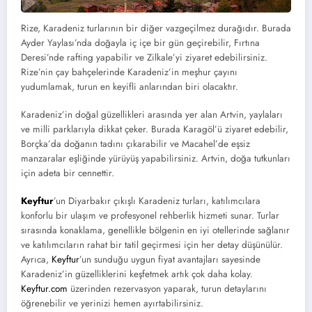
Rize, Karadeniz turlarının bir diğer vazgeçilmez durağıdır. Burada
Ayder Yaylası’nda doğayla iç içe bir gün geçirebilir, Fırtına
Deresi’nde rafting yapabilir ve Zilkale’yi ziyaret edebilirsiniz.
Rize’nin çay bahçelerinde Karadeniz’in meşhur çayını
yudumlamak, turun en keyifli anlarından biri olacaktır.
Karadeniz’in doğal güzellikleri arasında yer alan Artvin, yaylaları
ve milli parklarıyla dikkat çeker. Burada Karagöl’ü ziyaret edebilir,
Borçka’da doğanın tadını çıkarabilir ve Macahel’de eşsiz
manzaralar eşliğinde yürüyüş yapabilirsiniz. Artvin, doğa tutkunları
için adeta bir cennettir.
Keyftur
’un Diyarbakır çıkışlı Karadeniz turları, katılımcılara
konforlu bir ulaşım ve profesyonel rehberlik hizmeti sunar. Turlar
sırasında konaklama, genellikle bölgenin en iyi otellerinde sağlanır
ve katılımcıların rahat bir tatil geçirmesi için her detay düşünülür.
Ayrıca,
Keyftur
’un sunduğu uygun fiyat avantajları sayesinde
Karadeniz’in güzelliklerini keşfetmek artık çok daha kolay.
Keyftur.com
üzerinden rezervasyon yaparak, turun detaylarını
öğrenebilir ve yerinizi hemen ayırtabilirsiniz.