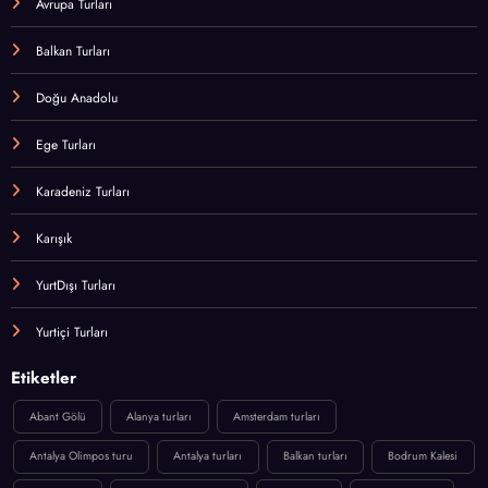
Avrupa Turları
Balkan Turları
Doğu Anadolu
Ege Turları
Karadeniz Turları
Karışık
YurtDışı Turları
Yurtiçi Turları
Etiketler
Abant Gölü
Alanya turları
Amsterdam turları
Antalya Olimpos turu
Antalya turları
Balkan turları
Bodrum Kalesi