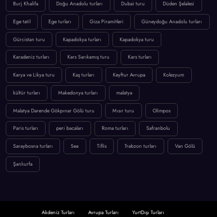
Burj Khalifa
Doğu Anadolu turları
Dubai turu
Düden Şelalesi
Ege tatil
Ege turları
Giza Piramitleri
Güneydoğu Anadolu turları
Gürcistan turu
Kapadokya turları
Kapadokya turu
Karadeniz turları
Kars Sarıkamış turu
Kars turları
Karya ve Likya turu
Kaş turları
Keyftur Avrupa
Kolezyum
kültür turları
Makedonya turları
malatya
Malatya Darende Gökpınar Gölü turu
Mısır turu
Olimpos
Paris turları
peri bacaları
Roma turları
Safranbolu
Saraybosna turları
Sea
Tiflis
Trabzon turları
Van Gölü
Şanlıurfa
Akdeniz Turları
Avrupa Turları
YurtDışı Turları