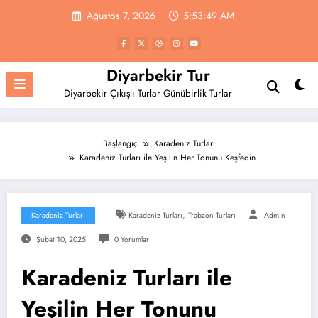
İçeriğe
Ağustos 7, 2026
5:53:50 AM
atla
Diyarbekir Tur
Diyarbekir Çıkışlı Turlar Günübirlik Turlar
Başlangıç
Karadeniz Turları
Karadeniz Turları ile Yeşilin Her Tonunu Keşfedin
,
Karadeniz Turları
Karadeniz Turları
Trabzon Turları
Admin
Şubat 10, 2025
0 Yorumlar
Karadeniz Turları ile
Yeşilin Her Tonunu