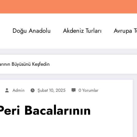
a
Doğu Anadolu
Akdeniz Turları
Avrupa T
arının Büyüsünü Keşfedin
Admin
Şubat 10, 2025
0 Yorumlar
eri Bacalarının