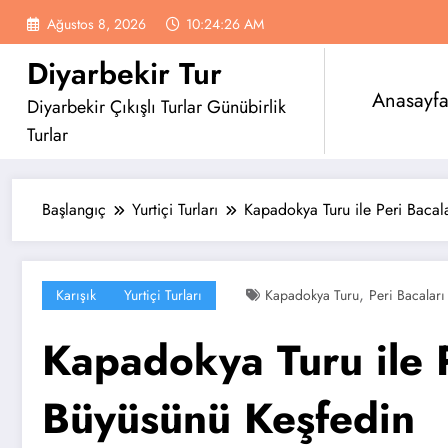
İçeriğe
Ağustos 8, 2026
10:24:28 AM
atla
Diyarbekir Tur
Anasayf
Diyarbekir Çıkışlı Turlar Günübirlik
Turlar
Başlangıç
Yurtiçi Turları
Kapadokya Turu ile Peri Bacal
,
Karışık
Yurtiçi Turları
Kapadokya Turu
Peri Bacaları
Kapadokya Turu ile P
Büyüsünü Keşfedin