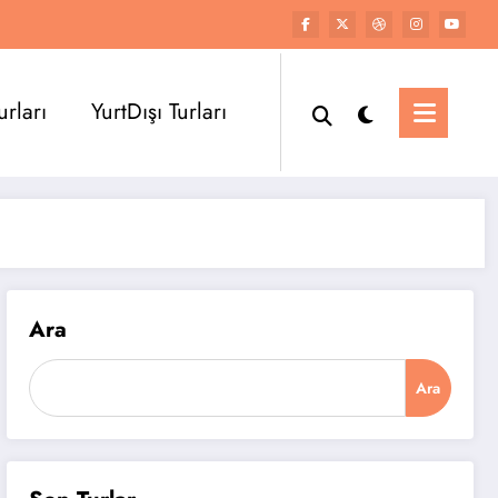
urları
YurtDışı Turları
Ara
Ara