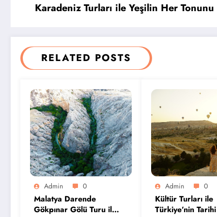
Karadeniz Turları ile Yeşilin Her Tonunu
RELATED POSTS
Admin
0
Admin
0
Malatya Darende
Kültür Turları ile
Gökpınar Gölü Turu ile
Türkiye’nin Tarihi