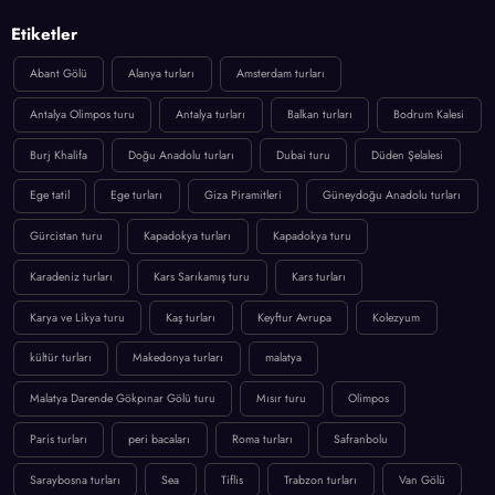
Etiketler
Abant Gölü
Alanya turları
Amsterdam turları
Antalya Olimpos turu
Antalya turları
Balkan turları
Bodrum Kalesi
Burj Khalifa
Doğu Anadolu turları
Dubai turu
Düden Şelalesi
Ege tatil
Ege turları
Giza Piramitleri
Güneydoğu Anadolu turları
Gürcistan turu
Kapadokya turları
Kapadokya turu
Karadeniz turları
Kars Sarıkamış turu
Kars turları
Karya ve Likya turu
Kaş turları
Keyftur Avrupa
Kolezyum
kültür turları
Makedonya turları
malatya
Malatya Darende Gökpınar Gölü turu
Mısır turu
Olimpos
Paris turları
peri bacaları
Roma turları
Safranbolu
Saraybosna turları
Sea
Tiflis
Trabzon turları
Van Gölü