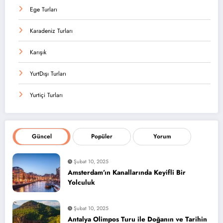
Ege Turları
Karadeniz Turları
Karışık
YurtDışı Turları
Yurtiçi Turları
Güncel
Popüler
Yorum
Şubat 10, 2025
Amsterdam’ın Kanallarında Keyifli Bir
Yolculuk
Şubat 10, 2025
Antalya Olimpos Turu ile Doğanın ve Tarihin