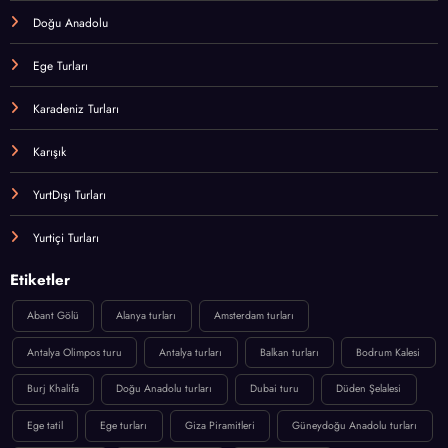
Doğu Anadolu
Ege Turları
Karadeniz Turları
Karışık
YurtDışı Turları
Yurtiçi Turları
Etiketler
Abant Gölü
Alanya turları
Amsterdam turları
Antalya Olimpos turu
Antalya turları
Balkan turları
Bodrum Kalesi
Burj Khalifa
Doğu Anadolu turları
Dubai turu
Düden Şelalesi
Ege tatil
Ege turları
Giza Piramitleri
Güneydoğu Anadolu turları