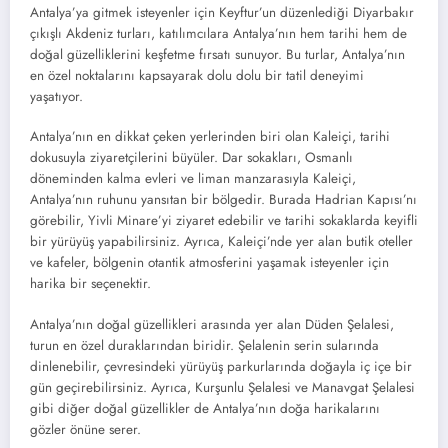
Antalya’ya gitmek isteyenler için Keyftur’un düzenlediği Diyarbakır
çıkışlı Akdeniz turları, katılımcılara Antalya’nın hem tarihi hem de
doğal güzelliklerini keşfetme fırsatı sunuyor. Bu turlar, Antalya’nın
en özel noktalarını kapsayarak dolu dolu bir tatil deneyimi
yaşatıyor.
Antalya’nın en dikkat çeken yerlerinden biri olan Kaleiçi, tarihi
dokusuyla ziyaretçilerini büyüler. Dar sokakları, Osmanlı
döneminden kalma evleri ve liman manzarasıyla Kaleiçi,
Antalya’nın ruhunu yansıtan bir bölgedir. Burada Hadrian Kapısı’nı
görebilir, Yivli Minare’yi ziyaret edebilir ve tarihi sokaklarda keyifli
bir yürüyüş yapabilirsiniz. Ayrıca, Kaleiçi’nde yer alan butik oteller
ve kafeler, bölgenin otantik atmosferini yaşamak isteyenler için
harika bir seçenektir.
Antalya’nın doğal güzellikleri arasında yer alan Düden Şelalesi,
turun en özel duraklarından biridir. Şelalenin serin sularında
dinlenebilir, çevresindeki yürüyüş parkurlarında doğayla iç içe bir
gün geçirebilirsiniz. Ayrıca, Kurşunlu Şelalesi ve Manavgat Şelalesi
gibi diğer doğal güzellikler de Antalya’nın doğa harikalarını
gözler önüne serer.