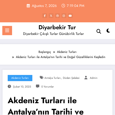
İçeriğe
Ağustos 7, 2026
7:19:05 PM
atla
Diyarbekir Tur
Diyarbekir Çıkışlı Turlar Günübirlik Turlar
Başlangıç
Akdeniz Turları
Akdeniz Turları ile Antalya’nın Tarihi ve Doğal Güzelliklerini Keşfedin
,
Akdeniz Turları
Antalya Turları
Düden Şelalesi
Admin
Şubat 10, 2025
0 Yorumlar
Akdeniz Turları ile
Antalya’nın Tarihi ve