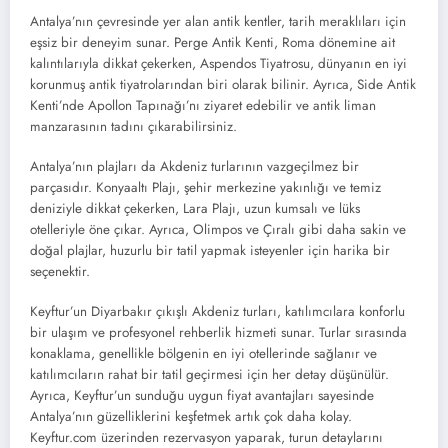
Antalya’nın çevresinde yer alan antik kentler, tarih meraklıları için
eşsiz bir deneyim sunar. Perge Antik Kenti, Roma dönemine ait
kalıntılarıyla dikkat çekerken, Aspendos Tiyatrosu, dünyanın en iyi
korunmuş antik tiyatrolarından biri olarak bilinir. Ayrıca, Side Antik
Kenti’nde Apollon Tapınağı’nı ziyaret edebilir ve antik liman
manzarasının tadını çıkarabilirsiniz.
Antalya’nın plajları da Akdeniz turlarının vazgeçilmez bir
parçasıdır. Konyaaltı Plajı, şehir merkezine yakınlığı ve temiz
deniziyle dikkat çekerken, Lara Plajı, uzun kumsalı ve lüks
otelleriyle öne çıkar. Ayrıca, Olimpos ve Çıralı gibi daha sakin ve
doğal plajlar, huzurlu bir tatil yapmak isteyenler için harika bir
seçenektir.
Keyftur’un Diyarbakır çıkışlı Akdeniz turları, katılımcılara konforlu
bir ulaşım ve profesyonel rehberlik hizmeti sunar. Turlar sırasında
konaklama, genellikle bölgenin en iyi otellerinde sağlanır ve
katılımcıların rahat bir tatil geçirmesi için her detay düşünülür.
Ayrıca, Keyftur’un sunduğu uygun fiyat avantajları sayesinde
Antalya’nın güzelliklerini keşfetmek artık çok daha kolay.
Keyftur.com üzerinden rezervasyon yaparak, turun detaylarını