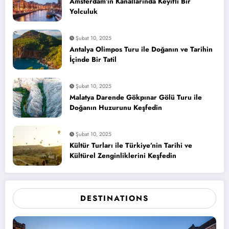
Amsterdam’ın Kanallarında Keyifli Bir
Yolculuk
Şubat 10, 2025
Antalya Olimpos Turu ile Doğanın ve Tarihin
İçinde Bir Tatil
Şubat 10, 2025
Malatya Darende Gökpınar Gölü Turu ile
Doğanın Huzurunu Keşfedin
Şubat 10, 2025
Kültür Turları ile Türkiye’nin Tarihi ve
Kültürel Zenginliklerini Keşfedin
DESTINATIONS